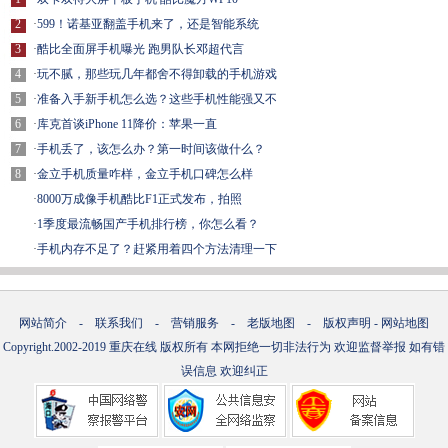
2
·
599！诺基亚翻盖手机来了，还是智能系统
3
·
酷比全面屏手机曝光 跑男队长邓超代言
4
·
玩不腻，那些玩几年都舍不得卸载的手机游戏
5
·
准备入手新手机怎么选？这些手机性能强又不
6
·
库克首谈iPhone 11降价：苹果一直
7
·
手机丢了，该怎么办？第一时间该做什么？
8
·
金立手机质量咋样，金立手机口碑怎么样
·
8000万成像手机酷比F1正式发布，拍照
·
1季度最流畅国产手机排行榜，你怎么看？
·
手机内存不足了？赶紧用着四个方法清理一下
网站简介
-
联系我们
-
营销服务
-
老版地图
-
版权声明
-
网站地图
Copyright.2002-2019
重庆在线
版权所有 本网拒绝一切非法行为 欢迎监督举报 如有错
误信息 欢迎纠正