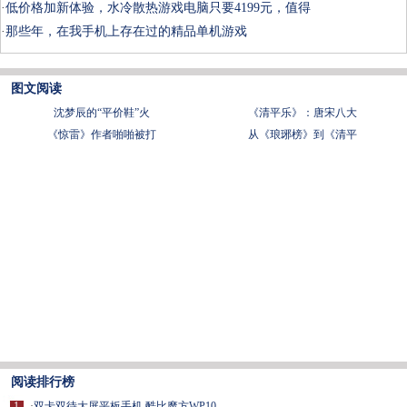
·
低价格加新体验，水冷散热游戏电脑只要4199元，值得
·
那些年，在我手机上存在过的精品单机游戏
图文阅读
沈梦辰的“平价鞋”火
《清平乐》：唐宋八大
《惊雷》作者啪啪被打
从《琅琊榜》到《清平
阅读排行榜
1
·
双卡双待大屏平板手机 酷比魔方WP10