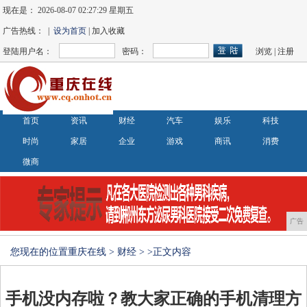
现在是：
2026-08-07 02:27:29 星期五
广告热线： |
设为首页
| 加入收藏
登陆用户名：
密码：
浏览
|
注册
首页
资讯
财经
汽车
娱乐
科技
时尚
家居
企业
游戏
商讯
消费
微商
广告
您现在的位置
重庆在线
>
财经
> >正文内容
手机没内存啦？教大家正确的手机清理方