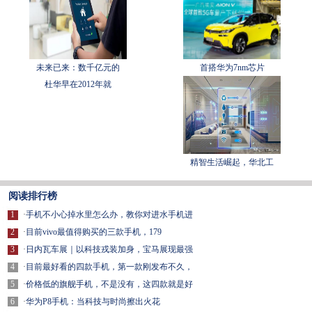
未来已来：数千亿元的
首搭华为7nm芯片
杜华早在2012年就
精智生活崛起，华北工
阅读排行榜
1
·
手机不小心掉水里怎么办，教你对进水手机进
2
·
目前vivo最值得购买的三款手机，179
3
·
日内瓦车展｜以科技戎装加身，宝马展现最强
4
·
目前最好看的四款手机，第一款刚发布不久，
5
·
价格低的旗舰手机，不是没有，这四款就是好
6
·
华为P8手机：当科技与时尚擦出火花