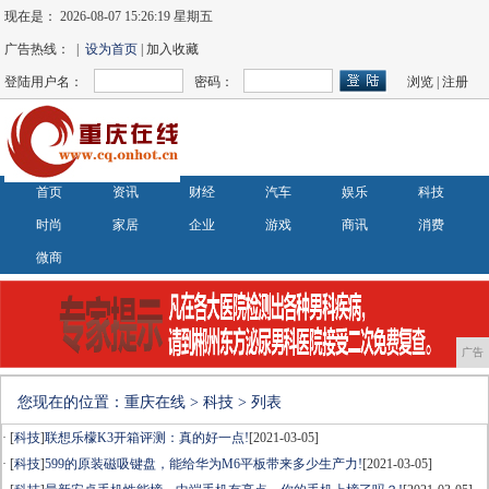
现在是：
2026-08-07 15:26:19 星期五
广告热线： |
设为首页
| 加入收藏
登陆用户名：
密码：
浏览
|
注册
首页
资讯
财经
汽车
娱乐
科技
时尚
家居
企业
游戏
商讯
消费
微商
广告
您现在的位置：
重庆在线
>
科技
> 列表
· [
科技
]
联想乐檬K3开箱评测：真的好一点!
[2021-03-05]
· [
科技
]
599的原装磁吸键盘，能给华为M6平板带来多少生产力!
[2021-03-05]