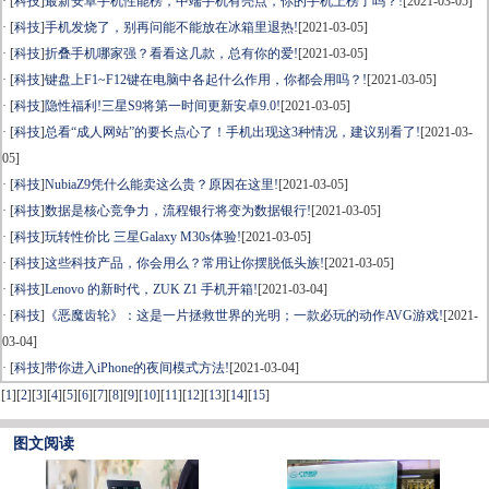
· [
科技
]
最新安卓手机性能榜，中端手机有亮点，你的手机上榜了吗？!
[2021-03-05]
· [
科技
]
手机发烧了，别再问能不能放在冰箱里退热!
[2021-03-05]
· [
科技
]
折叠手机哪家强？看看这几款，总有你的爱!
[2021-03-05]
· [
科技
]
键盘上F1~F12键在电脑中各起什么作用，你都会用吗？!
[2021-03-05]
· [
科技
]
隐性福利!三星S9将第一时间更新安卓9.0!
[2021-03-05]
· [
科技
]
总看“成人网站”的要长点心了！手机出现这3种情况，建议别看了!
[2021-03-
05]
· [
科技
]
NubiaZ9凭什么能卖这么贵？原因在这里!
[2021-03-05]
· [
科技
]
数据是核心竞争力，流程银行将变为数据银行!
[2021-03-05]
· [
科技
]
玩转性价比 三星Galaxy M30s体验!
[2021-03-05]
· [
科技
]
这些科技产品，你会用么？常用让你摆脱低头族!
[2021-03-05]
· [
科技
]
Lenovo 的新时代，ZUK Z1 手机开箱!
[2021-03-04]
· [
科技
]
《恶魔齿轮》：这是一片拯救世界的光明；一款必玩的动作AVG游戏!
[2021-
03-04]
· [
科技
]
带你进入iPhone的夜间模式方法!
[2021-03-04]
[
1
]
[
2
]
[
3
]
[
4
]
[
5
]
[
6
]
[
7
]
[
8
]
[
9
]
[
10
]
[
11
]
[
12
]
[
13
]
[
14
]
[
15
]
图文阅读