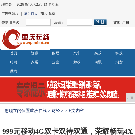
现在是：
2026-08-07 02:39:13 星期五
广告热线： |
设为首页
| 加入收藏
登陆用户名：
密码：
浏览
|
注册
首页
资讯
财经
汽车
娱乐
科技
时尚
家居
企业
游戏
商讯
消费
微商
广告
您现在的位置
重庆在线
>
财经
> >正文内容
999元移动4G双卡双待双通，荣耀畅玩4X