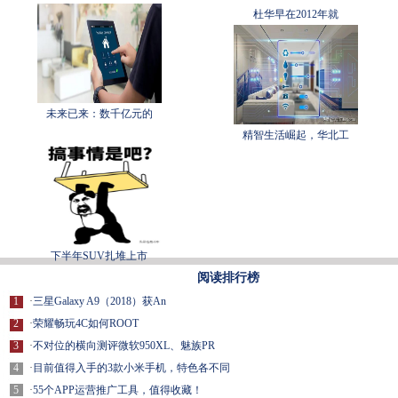
杜华早在2012年就
未来已来：数千亿元的
精智生活崛起，华北工
下半年SUV扎堆上市
阅读排行榜
1
·
三星Galaxy A9（2018）获An
2
·
荣耀畅玩4C如何ROOT
3
·
不对位的横向测评微软950XL、魅族PR
4
·
目前值得入手的3款小米手机，特色各不同
5
·
55个APP运营推广工具，值得收藏！