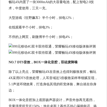
畅玩4X内置了一块3000mAh的大容量电池，配上智电2.0技
术，中度使用，三天一充。
大型游戏《狂野飙车》半个小时，掉电12%；
在线观看半个小时，掉电3%；
不停的上网页，刷微博半个小时；掉电4%；
NO.7 DTS音效，BOX一体化音腔，双硅麦降噪
除了以上亮点，荣耀畅玩4X在音效上也得到极致发挥，畅玩
4X采用DTS音效处理，人耳音域近5倍极致采样率细腻呈现，
5.1声道环绕效果，打造身临其境的听觉体验，舞台就在你身
边；
BOX一体化音腔加上底部扬声器设计，声音外放再无遮挡，
音量强度提升近150%；放在桌面上再也不担心漏接电话。扬