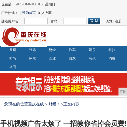
现在是：
2026-08-09 03:58:36 星期日
广告热线： |
设为首页
| 加入收藏
登陆用户名：
密码：
浏览
|
注册
首页
资讯
财经
汽车
娱乐
科技
时尚
家居
企业
游戏
商讯
消费
微商
广告
您现在的位置
重庆在线
>
财经
> >正文内容
手机视频广告太烦了 一招教你省掉会员费!