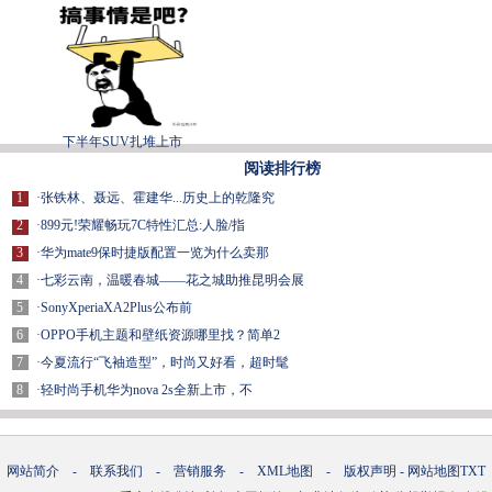
下半年SUV扎堆上市
阅读排行榜
1
·
张铁林、聂远、霍建华...历史上的乾隆究
2
·
899元!荣耀畅玩7C特性汇总:人脸/指
3
·
华为mate9保时捷版配置一览为什么卖那
4
·
七彩云南，温暖春城——花之城助推昆明会展
5
·
SonyXperiaXA2Plus公布前
6
·
OPPO手机主题和壁纸资源哪里找？简单2
7
·
今夏流行“飞袖造型”，时尚又好看，超时髦
8
·
轻时尚手机华为nova 2s全新上市，不
网站简介
-
联系我们
-
营销服务
-
XML地图
-
版权声明
-
网站地图
TXT