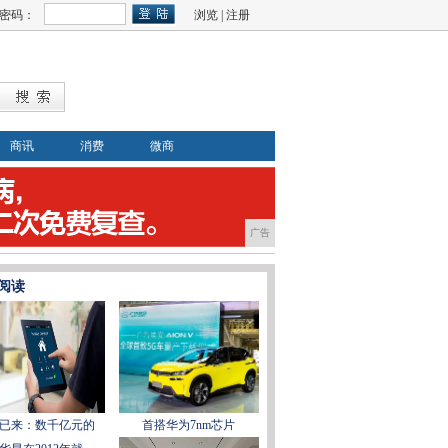
密码：
浏览
|
注册
商讯
消费
微商
广告
阅读
已来：数千亿元的
首搭华为7nm芯片