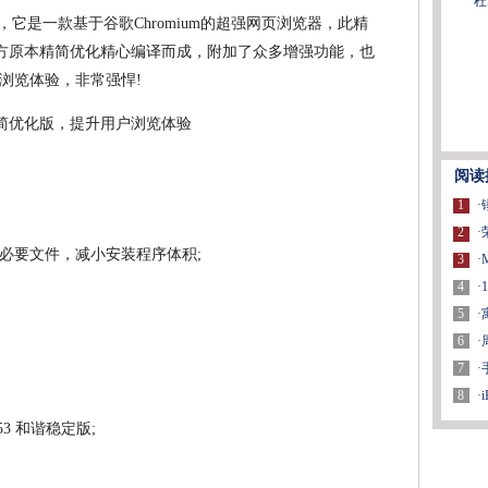
杜
它是一款基于谷歌Chromium的超强网页浏览器，此精
据官方原本精简优化精心编译而成，附加了众多增强功能，也
浏览体验，非常强悍!
阅读
1
·
2
·
必要文件，减小安装程序体积;
3
·
4
·
5
·
6
·
7
·
8
·
153 和谐稳定版;