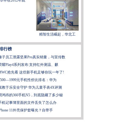
华早在2012年就
精智生活崛起，华北工
排行榜
锤子员工泄露坚果Pro真实销量，与宣传数
荣耀Play4系列发布:支持红外测温、麒
MWC抢先看 这些新手机足够你玩一年了!
1500—1999元手机性价比排名：华为
寓教于乐安全守护 华为儿童手表4X评测
周鸿祎的360手机N5，到底隐藏了多少秘
手机记事簿里面的文件丢失了怎么办
iPhone 11外壳保护套曝光？自带手