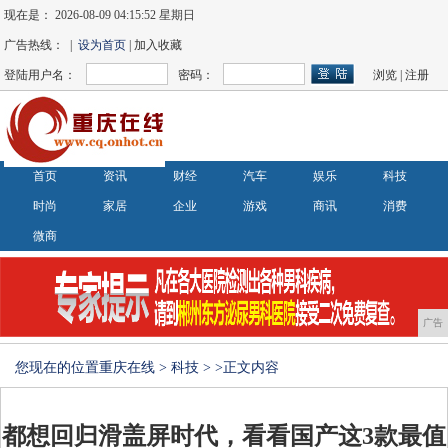
现在是：
2026-08-09 04:15:53 星期日
广告热线： |
设为首页
| 加入收藏
登陆用户名：
密码：
浏览
|
注册
首页
资讯
财经
汽车
娱乐
科技
时尚
家居
企业
游戏
商讯
消费
微商
广告
您现在的位置
重庆在线
>
科技
> >正文内容
都想回归滑盖屏时代，看看国产这3款最值