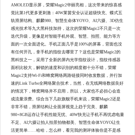
AMOLED显示屏，荣耀Magic2华丽亮相，这次带来的惊喜感
觉比第1代更多更刺激：40W莱茵安全认证超级快充、蝶式五
轨滑屏结构、麒麟980、智慧生命体YOYO、AI六摄、3D仿生
感光技术等九大黑科技加持，这次的荣耀Magic2不只是一次
迭代升级，更像是对智能手机外观、智慧、拍照、能力等方
面的一次全面进化。手机正面几乎是100%的屏幕，背面也没
有任何开孔，拿手机的指纹去哪里了？这也是荣耀Magic2的
黑科技之一，采用了全新的屏内光学指纹设计，指纹传感器
面积比较大，解锁的速度和识别的精度都十分不错，荣耀
Magic2支持Wi-Fi和蜂窝网络两路链接同时收发数据，并行加
速的Link Turbo全网络聚合技术，当然，在无线网络数据良好
的情况下，蜂窝网络并不启用，所以，大家也不必担心会造
成流量浪费。综合当下几款旗舰手机来说，荣耀Magic2还是
非常不错，滑屏结构让全面屏视觉上趋于完美、麒麟
980+8GB运存让手机性能无忧、40W快充让手机不再忧虑电量
不足、AI六摄让拍人拍景拍物都美、智慧生命体YOYO让生
活更简单……哈哈，怎么样，看完我的测评体验你是不是感