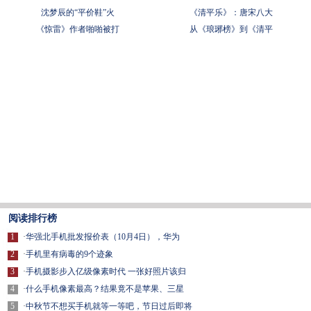
沈梦辰的“平价鞋”火
《清平乐》：唐宋八大
《惊雷》作者啪啪被打
从《琅琊榜》到《清平
阅读排行榜
1
·
华强北手机批发报价表（10月4日），华为
2
·
手机里有病毒的9个迹象
3
·
手机摄影步入亿级像素时代 一张好照片该归
4
·
什么手机像素最高？结果竟不是苹果、三星
5
·
中秋节不想买手机就等一等吧，节日过后即将