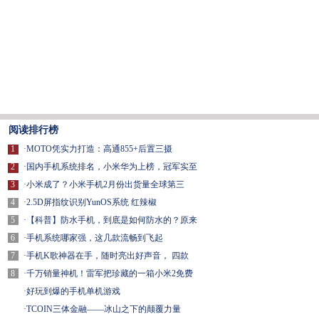
阅读排行榜
1
·
MOTO凭实力打造：高通855+后置三摄
2
·
国内手机系统排名，小米华为上榜，冠军实至
3
·
小米成了？小米手机2月份出货量全球第三
4
·
2.5D屏指纹识别YunOS系统 红辣椒
5
·
【科普】防水手机，到底是如何防水的？原来
6
·
手机系统哪家强，这几款流畅到飞起
7
·
手机K歌神器在手，随时亮出好声音， 四款
8
·
千万销量神机！雷军把珍藏的一箱小米2免费
·
好玩到爆的手机单机游戏
·
TCOIN三体金融——冰山之下的颠覆力量