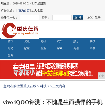
现在是：
2026-08-06 01:41:48 星期四
广告热线： |
设为首页
| 加入收藏
登陆用户名：
密码：
浏览
|
注册
首页
资讯
财经
汽车
娱乐
科技
时尚
家居
企业
游戏
商讯
消费
微商
广告
您现在的位置
重庆在线
>
科技
> >正文内容
vivo iQOO评测：不愧是生而强悍的手机