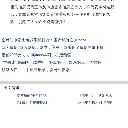
相关信息仅为宣传及传递更多信息之目的，不代表本网站观
点，文章真实性请浏览者慎重核实！任何投资加盟均有风
险，提醒广大民众投资需谨慎！
·
全球防水最出色的手机排行：国产机阵亡,iPhone
·
华为最新4款入网机，网友：竟有一款采用了最新的屏下指
·
定价2998元 步步高imoo学习手机启预售
·
“性价比”最高的十款手机，魅族第一、红米第三、华为第
·
移动入口——手机通讯录，拨号即搜索
图文阅读
沈梦辰的“平价鞋”火
《清平乐》：唐宋八大
《惊雷》作者啪啪被打
从《琅琊榜》到《清平