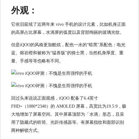
外观：
它依旧延续了近两年来 vivo 手机的设计元素，比如机身正面
的高屏占比屏幕，水滴屏的弧度以及背部绚丽的玻璃光纹。
但是iQOO的风格更加酷炫，配色一水的“暗黑”系配色：电光
蓝、熔岩橙和被称为“猛兽版”的骑士黑，当然机身厚度、重
量、手感等等也略有不同。
回过头来说说正面观感，iQOO 配备了6.4英寸
FHD+（1080*2340）的 AMOLED 屏幕，高宽比为19.5:9，极
大地增加了屏幕空间。其中屏幕顶部为「水滴」形态，且采
用了隐藏式的听筒、光距传感器等。有屏幕指纹和面部识别
两种解锁方式。