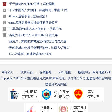
3
·
千元新机PinePhone开售：适合刷机
4
·
千亿中南首入大渡口，跨越腾飞，中南•上悦
5
·
iPhone 通话录音，这招搞定！
6
·
smart竟然是美国市场最便宜的10款车
7
·
三星星曜Pen笔记本上架京东：屏幕可36
8
·
吉利汽车2月汽车销量21168台 较去年
·
致用户，奔腾未来将用这样的语言与您沟通
·
美的集成灶位居行业王牌地位，这两大优势功
·
LG G9曝光，高通骁龙865+5500
网站简介
-
联系我们
-
营销服务
-
XML地图
-
版权声明
-
网站地图
TXT
Copyright.2002-2019
重庆在线
版权所有 本网拒绝一切非法行为 欢迎监督举报 如有错
误信息 欢迎纠正