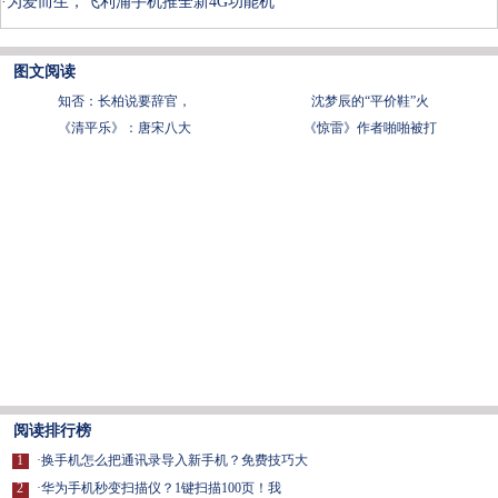
·
为爱而生，飞利浦手机推全新4G功能机
图文阅读
知否：长柏说要辞官，
沈梦辰的“平价鞋”火
《清平乐》：唐宋八大
《惊雷》作者啪啪被打
阅读排行榜
1
·
换手机怎么把通讯录导入新手机？免费技巧大
2
·
华为手机秒变扫描仪？1键扫描100页！我