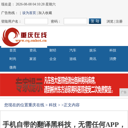
现在是：
2026-08-08 04:10:28 星期六
广告热线： |
设为首页
| 加入收藏
登陆用户名：
密码：
浏览
|
注册
首页
资讯
财经
汽车
娱乐
科技
时尚
家居
企业
游戏
商讯
消费
微商
广告
您现在的位置
重庆在线
>
科技
> >正文内容
手机自带的翻译黑科技，无需任何APP，