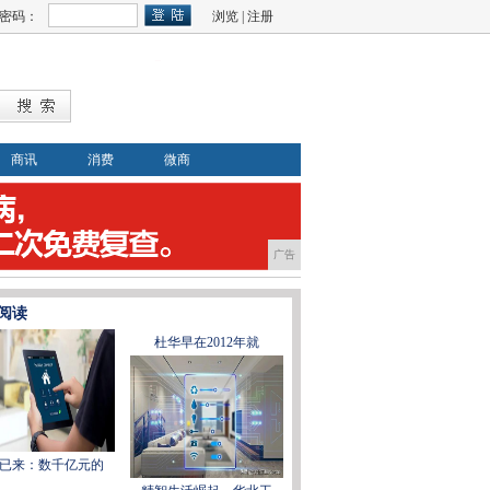
密码：
浏览
|
注册
商讯
消费
微商
广告
阅读
杜华早在2012年就
已来：数千亿元的