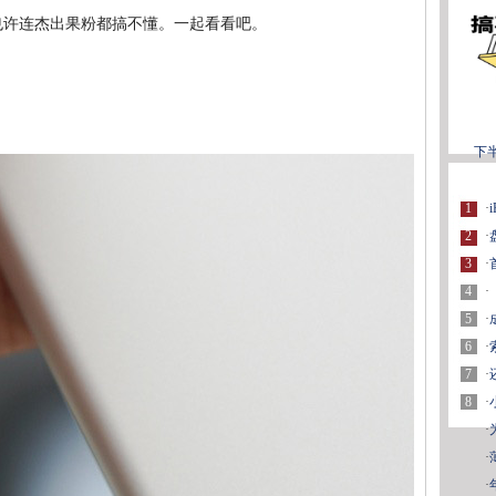
介个也许连杰出果粉都搞不懂。一起看看吧。
下
1
·
2
·
3
·
4
·
5
·
6
·
7
·
8
·
·
·
·