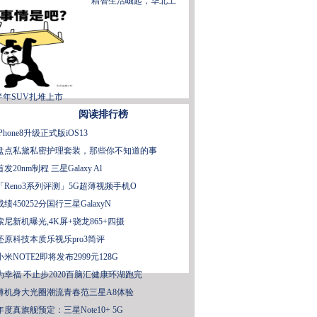
精智生活崛起，华北工
半年SUV扎堆上市
阅读排行榜
iPhone8升级正式版iOS13
盘点私黛私密护理套装，那些你不知道的事
首发20nm制程 三星Galaxy Al
「Reno3系列评测」5G超薄视频手机O
成绩450252分国行三星GalaxyN
索尼新机曝光,4K屏+骁龙865+四摄
还原科技本质乐视乐pro3简评
小米NOTE2即将发布2999元128G
为幸福 不止步2020百脑汇健康环湖跑完
薄机身大光圈潮流青春范三星A8体验
年度真旗舰预定：三星Note10+ 5G