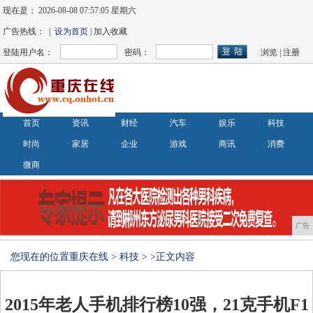
现在是：
2026-08-08 07:57:05 星期六
广告热线： |
设为首页
| 加入收藏
登陆用户名：
密码：
浏览
|
注册
首页
资讯
财经
汽车
娱乐
科技
时尚
家居
企业
游戏
商讯
消费
微商
广告
您现在的位置
重庆在线
>
科技
> >正文内容
2015年老人手机排行榜10强，21克手机F1