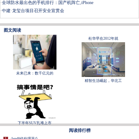
·
全球防水最出色的手机排行：国产机阵亡,iPhone
·
中建·龙玺台项目召开安全宣贯会
图文阅读
杜华早在2012年就
未来已来：数千亿元的
精智生活崛起，华北工
下半年SUV扎堆上市
阅读排行榜
1
·
Intel8代处理器i5