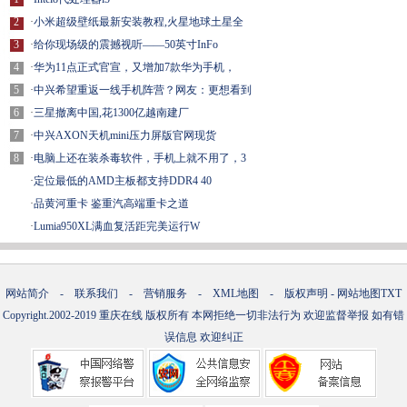
2
·
小米超级壁纸最新安装教程,火星地球土星全
3
·
给你现场级的震撼视听——50英寸InFo
4
·
华为11点正式官宣，又增加7款华为手机，
5
·
中兴希望重返一线手机阵营？网友：更想看到
6
·
三星撤离中国,花1300亿越南建厂
7
·
中兴AXON天机mini压力屏版官网现货
8
·
电脑上还在装杀毒软件，手机上就不用了，3
·
定位最低的AMD主板都支持DDR4 40
·
品黄河重卡 鉴重汽高端重卡之道
·
Lumia950XL满血复活距完美运行W
网站简介
-
联系我们
-
营销服务
-
XML地图
-
版权声明
-
网站地图
TXT
Copyright.2002-2019
重庆在线
版权所有 本网拒绝一切非法行为 欢迎监督举报 如有错
误信息 欢迎纠正