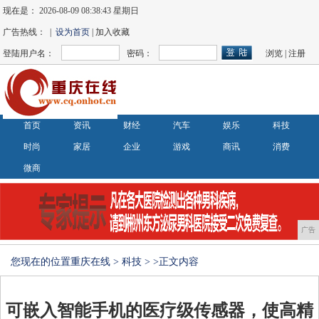
现在是：
2026-08-09 08:38:43 星期日
广告热线： |
设为首页
| 加入收藏
登陆用户名：
密码：
浏览
|
注册
首页
资讯
财经
汽车
娱乐
科技
时尚
家居
企业
游戏
商讯
消费
微商
广告
您现在的位置
重庆在线
>
科技
> >正文内容
可嵌入智能手机的医疗级传感器，使高精