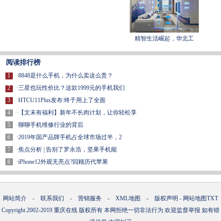
精智生活崛起，华北工
阅读排行榜
1
·
8848是什么手机，为什么卖这么贵？
2
·
三星也玩性价比？这款1999元的手机我们
3
·
HTCU11Plus发布:终于用上了全面
4
·
【文末有福利】新年不长肉计划，让你轻松享
5
·
聊聊手机维修行业的背后
6
·
2019年国产品牌手机占全球市场过半，2
7
·
焦点分析 |​ 告别了罗永浩，坚果手机能
8
·
iPhone12外观无亮点?回顾历代苹果
网站简介
-
联系我们
-
营销服务
-
XML地图
-
版权声明
-
网站地图
TXT
Copyright.2002-2019
重庆在线
版权所有 本网拒绝一切非法行为 欢迎监督举报 如有错