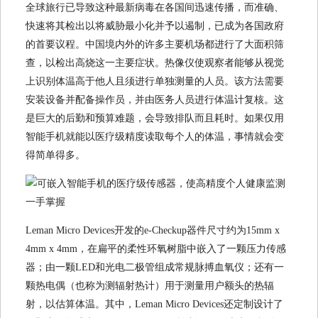
全球旅行已导致这种最新病毒在各国间迅速传播，而准确、
快速将其检出以将威胁最小化并予以遏制，已成为各国政府
的首要议程。中国境内外的许多主要机场都进行了大面积筛
查，以检出高烧这一主要症状。热像仪使观察者能够从视觉
上识别体温高于他人且须进行单独测量的人员。该方法需要
安装设备并配备操作员，并由医务人员进行体温计复核。这
是巨大的后勤和预算难题，会导致排队而且耗时。如果仅用
智能手机就能以医疗级精度读取每个人的体温，事情就会变
得简单得多。
Leman Micro Devices开发的e-Checkup器件尺寸约为15mm x
4mm x 4mm，在扁平的柔性环氧树脂中嵌入了一颗压力传感
器；由一颗LED和光电二极管组成常规脉搏血氧仪；还有一
颗热电偶（也称为测辐射热计）用于测量用户额头的热辐
射，以估算体温。其中，Leman Micro Devices还定制设计了