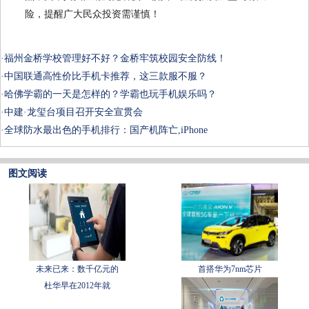
险，提醒广大民众投资需谨慎！
·
福州金桥学校管理好不好？金桥牢筑校园安全防线！
·
中国联通高性价比手机卡推荐，这三款服不服？
·
哈佛学霸的一天是怎样的？学霸也玩手机娱乐吗？
·
中建·龙玺台项目召开安全宣贯会
·
全球防水最出色的手机排行：国产机阵亡,iPhone
图文阅读
未来已来：数千亿元的
首搭华为7nm芯片
杜华早在2012年就