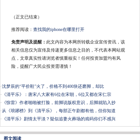
（正文已结束）
推荐阅读：
查找我的iphone在哪里打开
免责声明及提醒：
此文内容为本网所转载企业宣传资讯，该
相关信息仅为宣传及传递更多信息之目的，不代表本网站观
点，文章真实性请浏览者慎重核实！任何投资加盟均有风
险，提醒广大民众投资需谨慎！
·
沈梦辰的“平价鞋”火了，价格不到400块还磨脚，却比
·
《清平乐》：唐宋八大家有6位在宋朝，6位又都在宋仁宗
·
《惊雷》作者啪啪被打脸，前脚说版权意识，后脚就陷入抄
·
从《琅琊榜》到《清平乐》，每部正午剧都有他，但你知道
·
《清平乐》剧情太平淡？疑似追妻火葬场的戏码你们不感兴
图文阅读