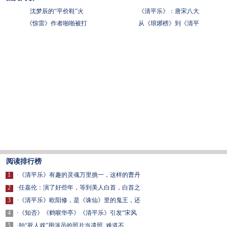
沈梦辰的“平价鞋”火
《清平乐》：唐宋八大
《惊雷》作者啪啪被打
从《琅琊榜》到《清平
阅读排行榜
1
·
《清平乐》有趣的灵魂万里挑一，这样的曹丹
2
·
任嘉伦：演了好些年，等到美人白首，白首之
3
·
《清平乐》欧阳修，是《诛仙》里的鬼王，还
4
·
《知否》《鹤唳华亭》《清平乐》引发“宋风
5
·
拍“死人戏”用演员的照片当遗照, 难道不