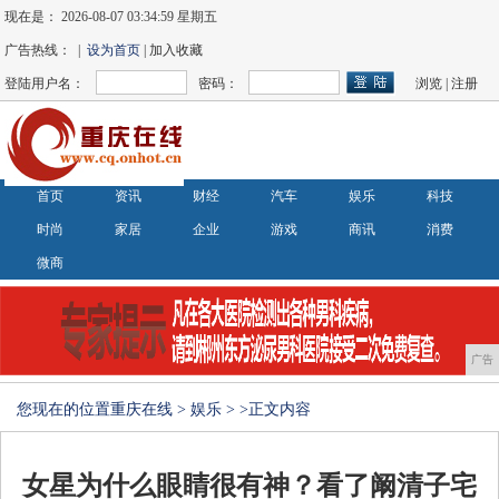
现在是：
2026-08-07 03:34:59 星期五
广告热线： |
设为首页
| 加入收藏
登陆用户名：
密码：
浏览
|
注册
首页
资讯
财经
汽车
娱乐
科技
时尚
家居
企业
游戏
商讯
消费
微商
广告
您现在的位置
重庆在线
>
娱乐
> >正文内容
女星为什么眼睛很有神？看了阚清子宅