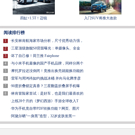
四缸+1.5T！迈锐
入门SUV将推大改款
阅读排行榜
1
·
长安林肯航海家市场分析，尺寸优秀动力强，
2
·
三星顶级旗舰S8背面曝光：单摄像头、全金
3
·
坏了自己修！荷兰推 Fairphone
4
·
与小米手机最像的国产手机品牌，同样分两个
5
·
摩托罗拉还没倒闭！竟推出换壳就能换功能的
6
·
雷军与周鸿祎如约挑战冰桶 并向马化腾李彦
7
·
90度折叠锁定真香？三星翻盖折叠屏手机曝
8
·
林肯冒险家首试：是好车，也是我们最喜欢的
·
上线28个月的《梦幻西游》手游全球收入T
·
华为手机竟自带PDF转换功能？网页、图片
·
阿黛尔晒“一身黑”造型，32岁皮肤发黑一