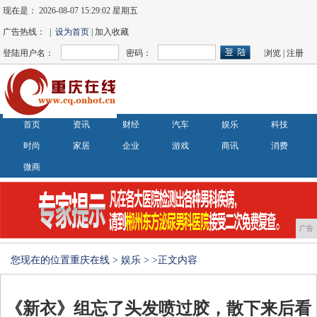
现在是：
2026-08-07 15:29:03 星期五
广告热线： |
设为首页
| 加入收藏
登陆用户名：
密码：
浏览
|
注册
首页
资讯
财经
汽车
娱乐
科技
时尚
家居
企业
游戏
商讯
消费
微商
广告
您现在的位置
重庆在线
>
娱乐
> >正文内容
《新衣》组忘了头发喷过胶，散下来后看