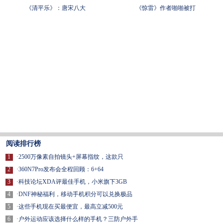
《清平乐》：唐宋八大
《惊雷》作者啪啪被打
阅读排行榜
1
·
2500万像素自拍镜头+屏幕指纹，这款只
2
·
360N7Pro发布会全程回顾：6+64
3
·
科技论坛XDA评最佳手机，小米旗下3GB
4
·
DNF神秘福利，移动手机积分可以兑换极品
5
·
这些手机现在买最便宜，最高立减500元
6
·
户外运动应该选择什么样的手机？三防户外手