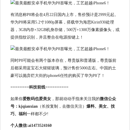
有消息称P8将会在4月22日国内上市，售价预计是2999元起。
华为P8将采用5.2寸1080p屏幕，搭载华为海思Kirin930处理
器，3GB内存+32GB机身存储，500万+1300万像素摄像头，或
提供指纹识别，并且整合在电源按键上！
同时P8可能会有两个版本存在，尊贵版和普通版，尊贵版前
后都采用蓝宝石大猩猩玻璃，预计售价5000左右。中国的土
豪可以抛弃烂大街的iphone6任性的购买了华为P8了！
========
科技前线
==========
如果你
爱数码也爱美女
，那就动动手指来关注我的
微信公众
号
：
kjqianxian
（长按复制，去微信关注）
爆料、美女、技
巧、福利
一样都不少!
个人微信:ai1473524160