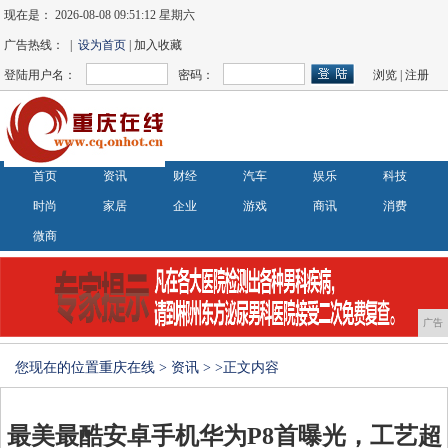
现在是：
2026-08-08 09:51:12 星期六
广告热线： |
设为首页
| 加入收藏
登陆用户名：
密码：
浏览
|
注册
首页
资讯
财经
汽车
娱乐
科技
时尚
家居
企业
游戏
商讯
消费
微商
广告
您现在的位置
重庆在线
>
资讯
> >正文内容
最美最酷安卓手机华为P8首曝光，工艺超