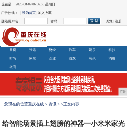
现在是：
2026-08-09 06:36:54 星期日
广告热线： |
设为首页
| 加入收藏
登陆用户名：
密码：
浏览
|
注册
首页
资讯
财经
汽车
娱乐
科技
时尚
家居
企业
游戏
商讯
消费
微商
广告
您现在的位置
重庆在线
>
资讯
> >正文内容
给智能场景插上翅膀的神器一小米米家光