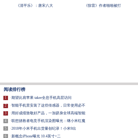
《清平乐》：唐宋八大
《惊雷》作者啪啪被打
阅读排行榜
1
·
期望比肩苹果 takee全息手机高层访问
2
·
智能手机里安装了这些传感器，日常使用必不
3
·
用好成绩致敬好产品，一加跻身全球高端智能
4
·
联想拯救者电竞手机渲染图曝光：继小米红魔
5
·
2018年小米手机出货量创纪录！小米9出
6
·
新概念iPhone曝光 10.4英寸+二