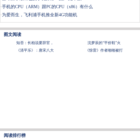
·
手机的CPU（ARM）跟PC的CPU（x86）有什么
·
为爱而生，飞利浦手机推全新4G功能机
图文阅读
知否：长柏说要辞官，
沈梦辰的“平价鞋”火
《清平乐》：唐宋八大
《惊雷》作者啪啪被打
阅读排行榜