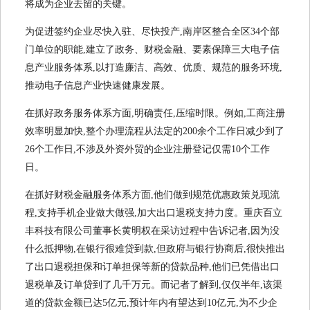
将成为企业去留的关键。
为促进签约企业尽快入驻、尽快投产,南岸区整合全区34个部
门单位的职能,建立了政务、财税金融、要素保障三大电子信
息产业服务体系,以打造廉洁、高效、优质、规范的服务环境,
推动电子信息产业快速健康发展。
在抓好政务服务体系方面,明确责任,压缩时限。例如,工商注册
效率明显加快,整个办理流程从法定的200余个工作日减少到了
26个工作日,不涉及外资外贸的企业注册登记仅需10个工作
日。
在抓好财税金融服务体系方面,他们做到规范优惠政策兑现流
程,支持手机企业做大做强,加大出口退税支持力度。重庆百立
丰科技有限公司董事长黄明权在采访过程中告诉记者,因为没
什么抵押物,在银行很难贷到款,但政府与银行协商后,很快推出
了出口退税担保和订单担保等新的贷款品种,他们已凭借出口
退税单及订单贷到了几千万元。而记者了解到,仅仅半年,该渠
道的贷款金额已达5亿元,预计年内有望达到10亿元,为不少企