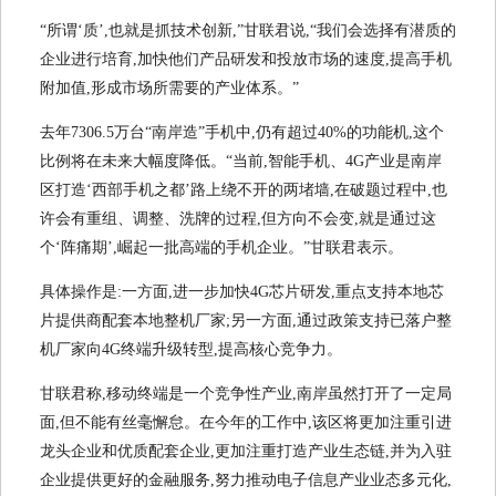
“所谓‘质’,也就是抓技术创新,”甘联君说,“我们会选择有潜质的
企业进行培育,加快他们产品研发和投放市场的速度,提高手机
附加值,形成市场所需要的产业体系。”
去年7306.5万台“南岸造”手机中,仍有超过40%的功能机,这个
比例将在未来大幅度降低。“当前,智能手机、4G产业是南岸
区打造‘西部手机之都’路上绕不开的两堵墙,在破题过程中,也
许会有重组、调整、洗牌的过程,但方向不会变,就是通过这
个‘阵痛期’,崛起一批高端的手机企业。”甘联君表示。
具体操作是:一方面,进一步加快4G芯片研发,重点支持本地芯
片提供商配套本地整机厂家;另一方面,通过政策支持已落户整
机厂家向4G终端升级转型,提高核心竞争力。
甘联君称,移动终端是一个竞争性产业,南岸虽然打开了一定局
面,但不能有丝毫懈怠。在今年的工作中,该区将更加注重引进
龙头企业和优质配套企业,更加注重打造产业生态链,并为入驻
企业提供更好的金融服务,努力推动电子信息产业业态多元化,