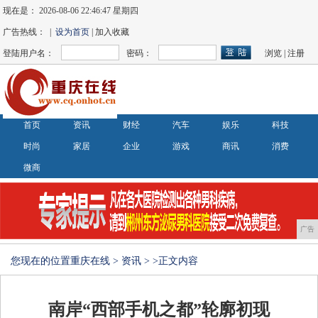
现在是：
2026-08-06 22:46:48 星期四
广告热线： |
设为首页
| 加入收藏
登陆用户名：
密码：
浏览
|
注册
首页
资讯
财经
汽车
娱乐
科技
时尚
家居
企业
游戏
商讯
消费
微商
广告
您现在的位置
重庆在线
>
资讯
> >正文内容
南岸“西部手机之都”轮廓初现