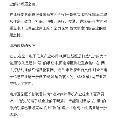
业解决燃眉之急。
在抓好要素保障服务体系方面,他们一是落实水电气保障,二是
从住房、教育、社保、消费、医疗、交通、户籍等7个方面对
重点电子信息企业用工给予全力保障,最大限度消除企业的后
顾之忧。
结构调整的效应
过去,在全市电子信息产业格局中,两江新区是打造“云”的大本
营,西永则是硬件“端”的承载体,而南岸区则把重点集中在“网”,
主打移动通信终端及物联网。近日,市政府出台文件,对全市电
子信息产业进一步做了规划,这为该区的手机和物联网产业发
展指明了方向。
南岸区副区长甘联君认为:“这对南岸手机产业提出了更高要
求。”他说,随着手机企业的不断落户,产能逐渐释放,在“量”的
原始积累已渐渐完成,而对“质”的追求才刚刚上路,需要进一步
琢磨。