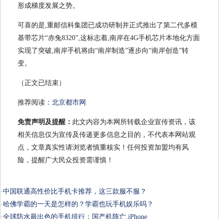
形成梯度发展之势。
可喜的是,重邮信科集团已成功研制并正式推出了第二代多模
基带芯片“赤兔8320”,这标志着,南岸在4G手机芯片本地化方面
实现了突破,南岸手机将由“南岸制造”逐步向“南岸创造”转
变。
（正文已结束）
推荐阅读：
北京都市网
免责声明及提醒：
此文内容为本网所转载企业宣传资讯，该
相关信息仅为宣传及传递更多信息之目的，不代表本网站观
点，文章真实性请浏览者慎重核实！任何投资加盟均有风
险，提醒广大民众投资需谨慎！
·
中国联通高性价比手机卡推荐，这三款服不服？
·
哈佛学霸的一天是怎样的？学霸也玩手机娱乐吗？
·
全球防水最出色的手机排行：国产机阵亡,iPhone