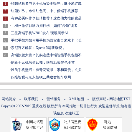
1
·
联想拯救者电竞手机渲染图曝光：继小米红魔
2
·
红颜知己，市售红色高、中、低端手机推荐
3
·
有种必买叫作李佳琦推荐！这次他力推的竟是
4
·
「柳州微信影响力排行榜」如何“占领”读者
5
·
三星高端手机W2019发布 现场展示AI
6
·
手把手教您如何用手机为西安市自来水卡（长
7
·
索尼官方解答：Xperia 5是新旗舰，
8
·
高端旗舰太贵？其实这些中端智能手机也很不
·
刷新千元机颜值认知：联想Z5极光色图赏
·
姓氏手机壁纸：有青花瓷版，家和富贵，玄关
·
四维智联与京东智联云共建智能车联网
网站简介
-
联系我们
-
营销服务
-
XML地图
-
版权声明
-
网站地图
TXT
Copyright.2002-2019
重庆在线
版权所有 本网拒绝一切非法行为 欢迎监督举报 如有错
误信息 欢迎纠正