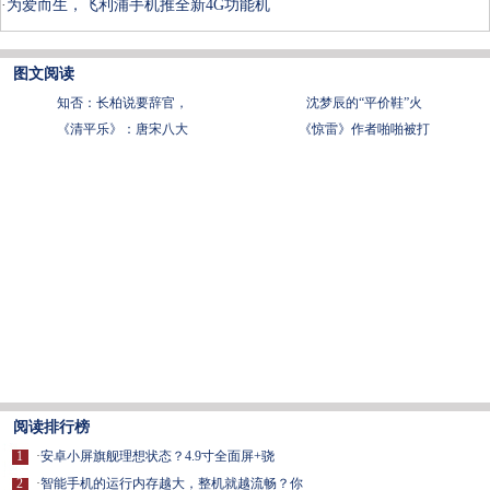
·
为爱而生，飞利浦手机推全新4G功能机
图文阅读
知否：长柏说要辞官，
沈梦辰的“平价鞋”火
《清平乐》：唐宋八大
《惊雷》作者啪啪被打
阅读排行榜
1
·
安卓小屏旗舰理想状态？4.9寸全面屏+骁
2
·
智能手机的运行内存越大，整机就越流畅？你