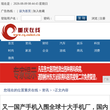
现在是：
2026-08-09 08:44:43 星期日
广告热线： |
设为首页
| 加入收藏
登陆用户名：
密码：
浏览
|
注册
首页
资讯
财经
汽车
娱乐
科技
时尚
家居
企业
游戏
商讯
消费
微商
广告
您现在的位置
重庆在线
>
资讯
> >正文内容
又一国产手机入围全球十大手机厂，国内