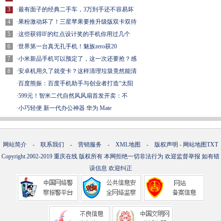
3
·
最有面子的经典二手车，3万到手还不容易坏
4
·
果粉激动坏了！三星苹果要推升级版双卡双待
5
·
这些获得IF的红点设计奖的手机你用过几个
6
·
世界第一台真无孔手机！魅族zero获20
7
·
小米新品手机可以预定了，这一次还要抢？感
8
·
安卓机用久了就变卡？这样清理垃圾竟然能清
·
百度熊振：百度手机助手与创业者打造“太阳
·
599元！智米二代自然风风扇首发开卖：不
·
小巧轻便 新一代办公神器 华为 Mate
网站简介
-
联系我们
-
营销服务
-
XML地图
-
版权声明
-
网站地图
TXT
Copyright.2002-2019
重庆在线
版权所有 本网拒绝一切非法行为 欢迎监督举报 如有错
误信息 欢迎纠正