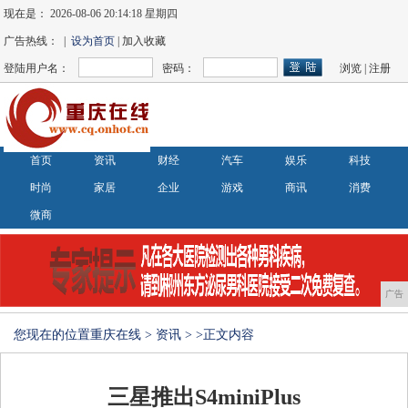
现在是：
2026-08-06 20:14:18 星期四
广告热线： |
设为首页
| 加入收藏
登陆用户名：
密码：
浏览
|
注册
首页
资讯
财经
汽车
娱乐
科技
时尚
家居
企业
游戏
商讯
消费
微商
广告
您现在的位置
重庆在线
>
资讯
> >正文内容
三星推出S4miniPlus