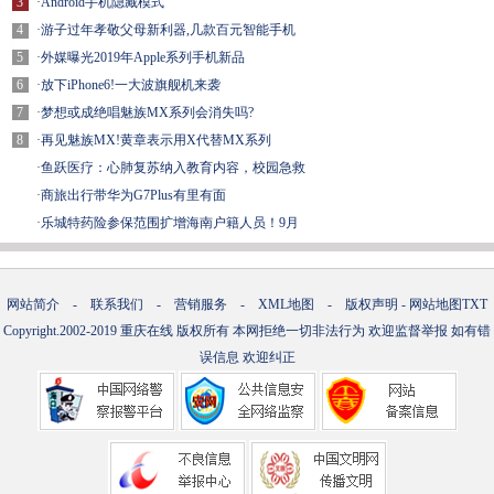
3
·
Android手机隐藏模式
4
·
游子过年孝敬父母新利器,几款百元智能手机
5
·
外媒曝光2019年Apple系列手机新品
6
·
放下iPhone6!一大波旗舰机来袭
7
·
梦想或成绝唱魅族MX系列会消失吗?
8
·
再见魅族MX!黄章表示用X代替MX系列
·
鱼跃医疗：心肺复苏纳入教育内容，校园急救
·
商旅出行带华为G7Plus有里有面
·
乐城特药险参保范围扩增海南户籍人员！9月
网站简介
-
联系我们
-
营销服务
-
XML地图
-
版权声明
-
网站地图
TXT
Copyright.2002-2019
重庆在线
版权所有 本网拒绝一切非法行为 欢迎监督举报 如有错
误信息 欢迎纠正