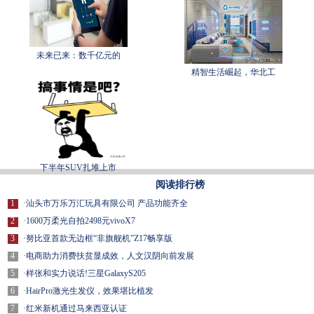
未来已来：数千亿元的
精智生活崛起，华北工
下半年SUV扎堆上市
阅读排行榜
1
·
汕头市万乐万汇玩具有限公司 产品功能齐全
2
·
1600万柔光自拍2498元vivoX7
3
·
努比亚首款无边框“非旗舰机”Z17畅享版
4
·
电商助力消费扶贫显成效，人文汉阴向前发展
5
·
样张和实力说话!三星GalaxyS205
6
·
HairPro激光生发仪，效果堪比植发
7
·
红米新机通过马来西亚认证