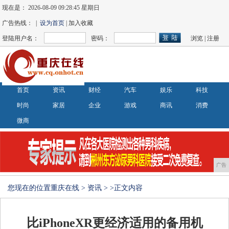
现在是：
2026-08-09 09:28:46 星期日
广告热线： |
设为首页
| 加入收藏
登陆用户名：
密码：
浏览
|
注册
首页
资讯
财经
汽车
娱乐
科技
时尚
家居
企业
游戏
商讯
消费
微商
广告
您现在的位置
重庆在线
>
资讯
> >正文内容
比iPhoneXR更经济适用的备用机