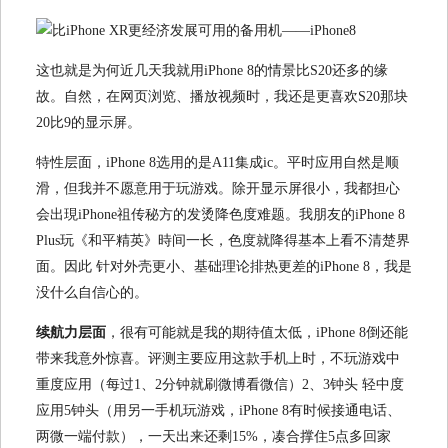
这也就是为何近几天我就用iPhone 8的情景比S20还多的缘
故。自然，在网页浏览、播放视频时，我还是更喜欢S20那块
20比9的显示屏。
特性层面，iPhone 8选用的是A11集成ic。平时应用自然是顺
滑，但我并不愿意用于玩游戏。除开显示屏很小，我都担心
会出現iPhone祖传秘方的发烫降色度难题。我朋友的iPhone 8
Plus玩《和平精英》時间一长，色度就降得基本上看不清楚界
面。因此 针对外壳更小、基础理论排热更差的iPhone 8，我是
没什么自信心的。
续航力层面
，很有可能就是我的期待值太低，iPhone 8倒还能
带来我意外惊喜。评测主要应用这款手机上时，不玩游戏中
重度应用（每过1、2分钟就刷微博看微信）2、3钟头 轻中度
应用5钟头（用另一手机玩游戏，iPhone 8有时候接通电话、
两微一端付款），一天出来还剩15%，凑合撑住5点多回家