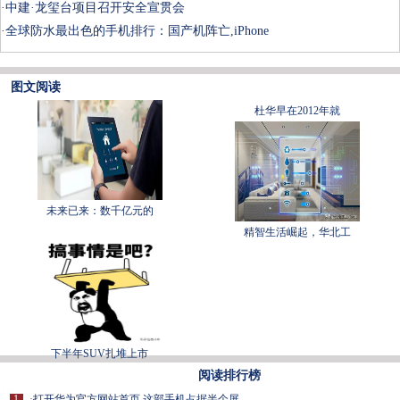
·
中建·龙玺台项目召开安全宣贯会
·
全球防水最出色的手机排行：国产机阵亡,iPhone
图文阅读
杜华早在2012年就
未来已来：数千亿元的
精智生活崛起，华北工
下半年SUV扎堆上市
阅读排行榜
1
·
打开华为官方网站首页 这部手机占据半个屏