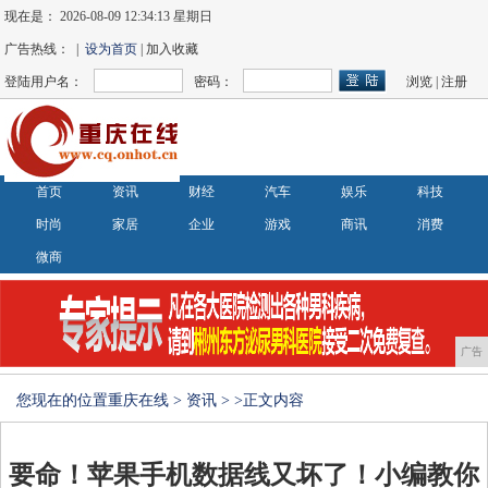
现在是：
2026-08-09 12:34:13 星期日
广告热线： |
设为首页
| 加入收藏
登陆用户名：
密码：
浏览
|
注册
首页
资讯
财经
汽车
娱乐
科技
时尚
家居
企业
游戏
商讯
消费
微商
广告
您现在的位置
重庆在线
>
资讯
> >正文内容
要命！苹果手机数据线又坏了！小编教你