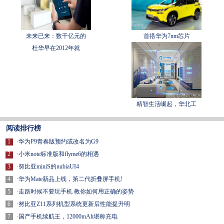
未来已来：数千亿元的
首搭华为7nm芯片
杜华早在2012年就
精智生活崛起，华北工
阅读排行榜
1
·
华为P9青春版预约或改名为G9
2
·
小米note标准版和flyme6的相遇
3
·
努比亚miniS的nubiaUI4
4
·
华为Mate新品上线，第二代折叠屏手机!
5
·
走路时候不要玩手机 教你如何用正确的姿势
6
·
努比亚Z11系列机型系统更新后性能提升明
7
·
国产手机续航王，12000mAh堪称充电