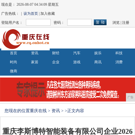
现在是：
2026-08-07 04:34:09 星期五
广告热线： |
设为首页
| 加入收藏
登陆用户名：
密码：
浏览
|
注册
首页
资讯
财经
汽车
娱乐
科技
时尚
家居
企业
游戏
商讯
消费
微商
广告
您现在的位置
重庆在线
>
资讯
> >正文内容
重庆李斯博特智能装备有限公司企业2026