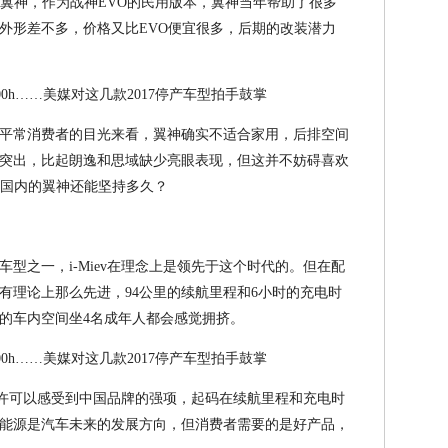
产后的翼神，作为战神EVO的民用版本，翼神当年帮助了很多
外形差不多，价格又比EVO便宜很多，后期的改装潜力
平常消费者的目光来看，翼神确实不适合家用，后排空间
突出，比起朗逸和思域缺少亮眼表现，但这并不妨碍喜欢
道国内的翼神还能坚持多久？
型之一，i-Miev在理念上是领先于这个时代的。但在配
有理论上那么先进，94公里的续航里程和6小时的充电时
的车内空间坐4名成年人都会感觉拥挤。
们或许可以感受到中国品牌的强项，起码在续航里程和充电时
能源是汽车未来的发展方向，但消费者需要的是好产品，