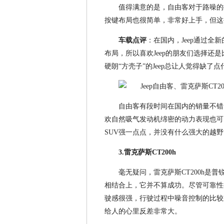
值得满意的是，自由客对于路噪的
按键布局也很简单，非常好上手，但这
车载点评
：在国内，Jeep通过全
布局，所以喜欢Jeep的朋友们选择还
硬朗“方壳子”的Jeep总让人觉得缺
自由客有段时间在国内的销量不错
欢自然吸气发动机绵密的动力表现也可
SUV强一点点，并没有什么强大的越
3.雷克萨斯CT200h
毫无疑问，雷克萨斯CT200h是
相结合上，它并不算成功。尽管可靠性很
驶感很强，行驶过程中噪音控制的比较
给人的心里反差非常大。