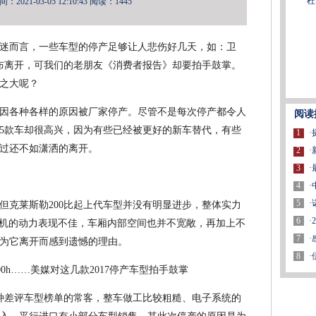
杜
2021-03-05 12:10:43
阅读：1445
迷而言，一些车型的停产足够让人悲伤好几天，如：卫
款车宣布离开，可我们的老朋友《消费者报告》却要拍手鼓掌。
之大呢？
因各种各样的原因被厂家停产。尽管不是每次停产都令人
阅读
的5款车却很高兴，因为有些已经被更好的新车替代，有些
1
·
过还不如潇洒的离开。
2
·
3
·
4
·
5
·
，但克莱斯勒200比起上代车型并没有明显进步，整体实力
6
·
发动机的动力表现不佳，车厢内部空间也并不宽敞，再加上不
7
·
为它离开而感到遗憾的理由。
8
·
各种差评车型榜单的常客，整车做工比较粗糙、电子系统的