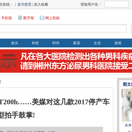
告热线： |
设为首页
| 加入收藏
登陆用户名：
手机报
数字报
网上投稿
娱乐
科技
时尚
家居
企业
游戏
容
图文
T200h……美媒对这几款2017停产车
型拍手鼓掌!
未来