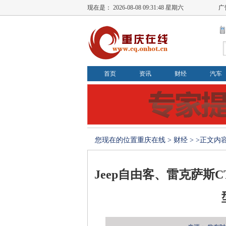
现在是：
2026-08-08 09:31:48 星期六
广
首页
资讯
财经
汽车
您现在的位置
重庆在线
>
财经
> >正文内
Jeep自由客、雷克萨斯C