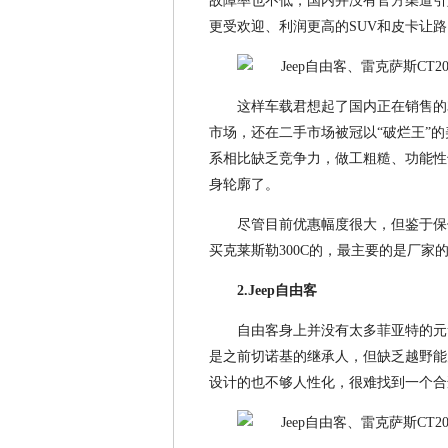
故障率也不低，国内并没有官方渠道引
更受欢迎、利润更高的SUV和皮卡让
这样车载君想起了国内正在销售的
市场，还在二手市场被冠以“破烂王”的
系相比缺乏竞争力，做工粗糙、功能性
身轮廓了。
尽管目前优惠幅度很大，但鉴于保
买克莱斯勒300C的，最主要的是厂家
2.Jeep自由客
自由客身上并没有太多菲亚特的元
是之前切诺基的继承人，但缺乏越野能
设计的也不够人性化，很难找到一个合