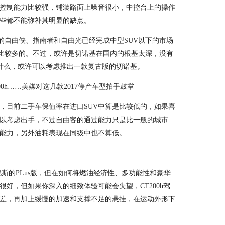
控制能力比较强，铺装路面上噪音很小，中控台上的操作
些都不能弥补其明显的缺点。
新的自由侠、指南者和自由光已经完成中型SUV以下的市场
是比较多的。不过，或许是切诺基在国内的根基太深，没有
了点什么，或许可以考虑推出一款复古版的切诺基。
，目前二手车保值率在进口SUV中算是比较低的，如果喜
以考虑出手，不过自由客的通过能力只是比一般的城市
野能力，另外油耗表现在同级中也不算低。
普锐斯的PLus版，但在如何将燃油经济性、多功能性和豪华
好，但如果你深入的细致体验可能会失望，CT200h驾
差，再加上缓慢的加速和支撑不足的悬挂，在运动外形下