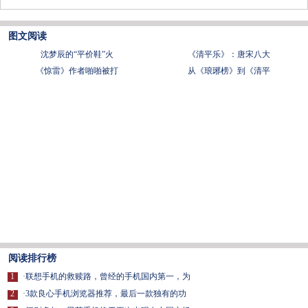
图文阅读
沈梦辰的“平价鞋”火
《清平乐》：唐宋八大
《惊雷》作者啪啪被打
从《琅琊榜》到《清平
阅读排行榜
1
·
联想手机的救赎路，曾经的手机国内第一，为
2
·
3款良心手机浏览器推荐，最后一款独有的功