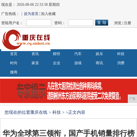
现在是：
2026-08-06 22:33:58 星期四
广告热线： |
设为首页
| 加入收藏
登陆用户名：
密码：
浏览
|
注册
首页
资讯
财经
汽车
娱乐
科技
时尚
家居
企业
游戏
商讯
消费
微商
广告
您现在的位置
重庆在线
>
科技
> >正文内容
华为全球第三领衔，国产手机销量排行榜