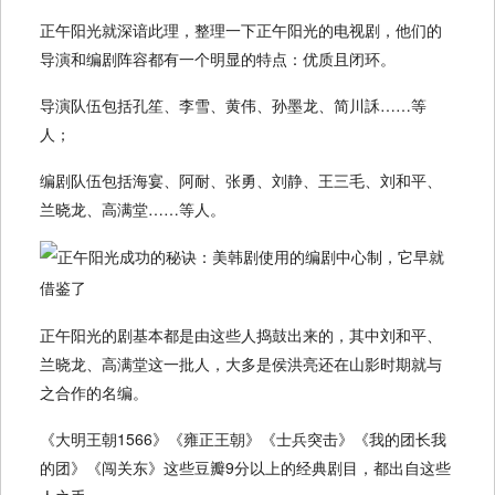
正午阳光就深谙此理，整理一下正午阳光的电视剧，他们的
导演和编剧阵容都有一个明显的特点：优质且闭环。
导演队伍包括孔笙、李雪、黄伟、孙墨龙、简川訸……等
人；
编剧队伍包括海宴、阿耐、张勇、刘静、王三毛、刘和平、
兰晓龙、高满堂……等人。
正午阳光的剧基本都是由这些人捣鼓出来的，其中刘和平、
兰晓龙、高满堂这一批人，大多是侯洪亮还在山影时期就与
之合作的名编。
《大明王朝1566‎》《雍正王朝》《士兵突击》《我的团长我
的团》《闯关东》这些豆瓣9分以上的经典剧目，都出自这些