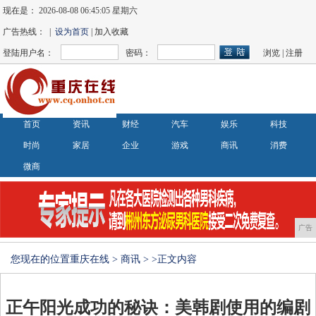
现在是：
2026-08-08 06:45:06 星期六
广告热线： |
设为首页
| 加入收藏
登陆用户名：
密码：
浏览
|
注册
首页
资讯
财经
汽车
娱乐
科技
时尚
家居
企业
游戏
商讯
消费
微商
广告
您现在的位置
重庆在线
>
商讯
> >正文内容
正午阳光成功的秘诀：美韩剧使用的编剧