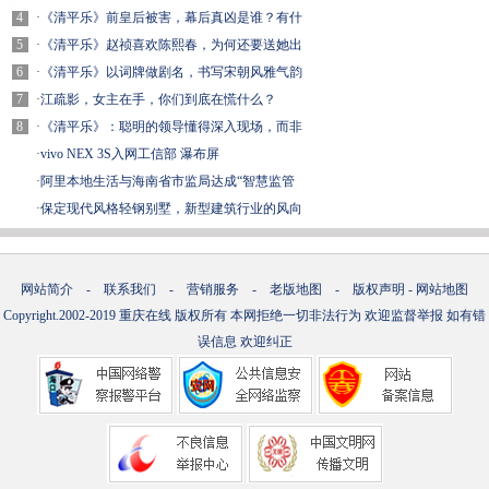
4
·
《清平乐》前皇后被害，幕后真凶是谁？有什
5
·
《清平乐》赵祯喜欢陈熙春，为何还要送她出
6
·
《清平乐》以词牌做剧名，书写宋朝风雅气韵
7
·
江疏影，女主在手，你们到底在慌什么？
8
·
《清平乐》：聪明的领导懂得深入现场，而非
·
vivo NEX 3S入网工信部 瀑布屏
·
阿里本地生活与海南省市监局达成“智慧监管
·
保定现代风格轻钢别墅，新型建筑行业的风向
网站简介
-
联系我们
-
营销服务
-
老版地图
-
版权声明
-
网站地图
Copyright.2002-2019
重庆在线
版权所有 本网拒绝一切非法行为 欢迎监督举报 如有错
误信息 欢迎纠正