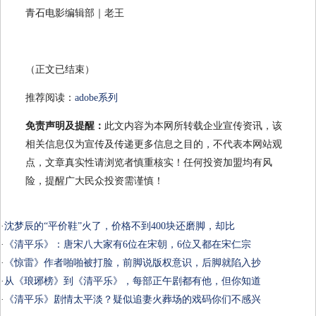
青石电影编辑部｜老王
（正文已结束）
推荐阅读：
adobe系列
免责声明及提醒：
此文内容为本网所转载企业宣传资讯，该
相关信息仅为宣传及传递更多信息之目的，不代表本网站观
点，文章真实性请浏览者慎重核实！任何投资加盟均有风
险，提醒广大民众投资需谨慎！
·
沈梦辰的“平价鞋”火了，价格不到400块还磨脚，却比
·
《清平乐》：唐宋八大家有6位在宋朝，6位又都在宋仁宗
·
《惊雷》作者啪啪被打脸，前脚说版权意识，后脚就陷入抄
·
从《琅琊榜》到《清平乐》，每部正午剧都有他，但你知道
·
《清平乐》剧情太平淡？疑似追妻火葬场的戏码你们不感兴