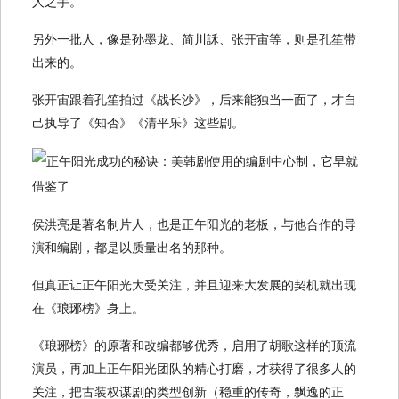
人之手。
另外一批人，像是孙墨龙、简川訸、张开宙等，则是孔笙带
出来的。
张开宙跟着孔笙拍过《战长沙》，后来能独当一面了，才自
己执导了《知否》《清平乐》这些剧。
侯洪亮是著名制片人，也是正午阳光的老板，与他合作的导
演和编剧，都是以质量出名的那种。
但真正让正午阳光大受关注，并且迎来大发展的契机就出现
在《琅琊榜》身上。
《琅琊榜》的原著和改编都够优秀，启用了胡歌这样的顶流
演员，再加上正午阳光团队的精心打磨，才获得了很多人的
关注，把古装权谋剧的类型创新（稳重的传奇，飘逸的正