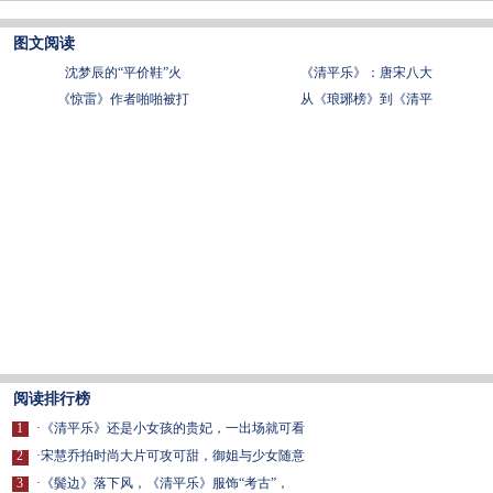
图文阅读
沈梦辰的“平价鞋”火
《清平乐》：唐宋八大
《惊雷》作者啪啪被打
从《琅琊榜》到《清平
阅读排行榜
1
·
《清平乐》还是小女孩的贵妃，一出场就可看
2
·
宋慧乔拍时尚大片可攻可甜，御姐与少女随意
3
·
《鬓边》落下风，《清平乐》服饰“考古”，