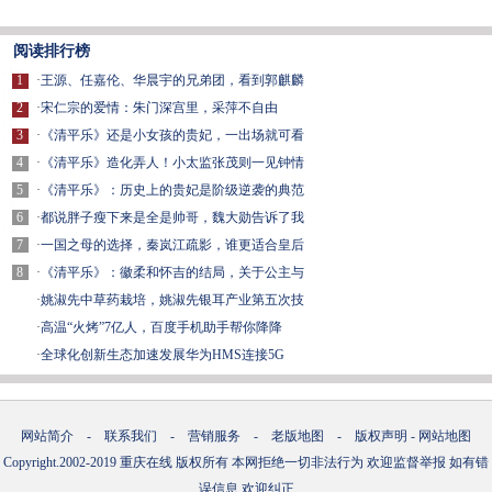
阅读排行榜
1
·
王源、任嘉伦、华晨宇的兄弟团，看到郭麒麟
2
·
宋仁宗的爱情：朱门深宫里，采萍不自由
3
·
《清平乐》还是小女孩的贵妃，一出场就可看
4
·
《清平乐》造化弄人！小太监张茂则一见钟情
5
·
《清平乐》：历史上的贵妃是阶级逆袭的典范
6
·
都说胖子瘦下来是全是帅哥，魏大勋告诉了我
7
·
一国之母的选择，秦岚江疏影，谁更适合皇后
8
·
《清平乐》：徽柔和怀吉的结局，关于公主与
·
姚淑先中草药栽培，姚淑先银耳产业第五次技
·
高温“火烤”7亿人，百度手机助手帮你降降
·
全球化创新生态加速发展华为HMS连接5G
网站简介
-
联系我们
-
营销服务
-
老版地图
-
版权声明
-
网站地图
Copyright.2002-2019
重庆在线
版权所有 本网拒绝一切非法行为 欢迎监督举报 如有错
误信息 欢迎纠正