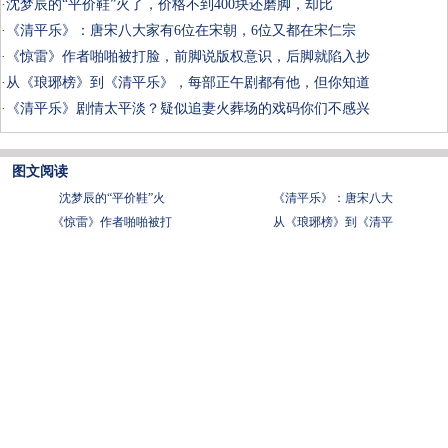
·
沈梦辰的“平价鞋”火了，价格不到400块还磨脚，却比
·
《清平乐》：唐宋八大家有6位在宋朝，6位又都在宋仁宗
·
《惊雷》作者啪啪被打脸，前脚说版权意识，后脚就陷入抄
·
从《琅琊榜》到《清平乐》，每部正午剧都有他，但你知道
·
《清平乐》剧情太平淡？疑似追妻火葬场的戏码你们不感兴
图文阅读
沈梦辰的“平价鞋”火
《清平乐》：唐宋八大
《惊雷》作者啪啪被打
从《琅琊榜》到《清平