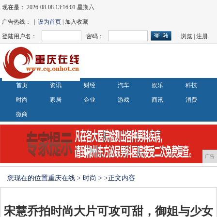
现在是：
2026-08-08 13:16:01 星期六
广告热线： |
设为首页
| 加入收藏
登陆用户名：
密码：
浏览
|
注册
首页
资讯
财经
汽车
娱乐
科技
时尚
家居
企业
游戏
商讯
消费
微商
广告
您现在的位置
重庆在线
>
时尚
> >正文内容
宋慧乔拍时尚大片可攻可甜，御姐与少女