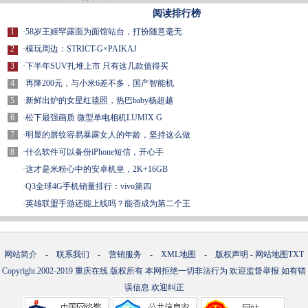
阅读排行榜
1
·
58岁王姬罕露面为面馆站台，打扮随意毫无
2
·
模玩周边：STRICT-G×PAIKAJ
3
·
下半年SUV扎堆上市 只有这几款值得买
4
·
再降200元，与小米6差不多，国产智能机
5
·
新鲜出炉的女星红毯照，热巴baby杨超越
6
·
松下最强画质 微型单电相机LUMIX G
7
·
明显的唇纹容易暴露女人的年龄，坚持这么做
8
·
什么软件可以备份iPhone短信，开心手
·
这才是米粉心中的安卓机皇，2K+16GB
·
Q3全球4G手机销量排行：vivo第四
·
英雄联盟手游还能上线吗？能否成为第二个王
网站简介
-
联系我们
-
营销服务
-
XML地图
-
版权声明
-
网站地图
TXT
Copyright.2002-2019
重庆在线
版权所有 本网拒绝一切非法行为 欢迎监督举报 如有错
误信息 欢迎纠正