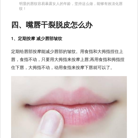
明显的唇纹容易暴露女人的年龄，坚持这么做，能够有效淡化唇
纹！
四、嘴唇干裂脱皮怎么办
1、定期按摩 减少唇部皱纹
定期给唇部按摩能减少唇部的皱纹。用食指和大拇指捏住上
唇，食指不动，只要用大拇指来按摩上唇;再用食指和拇指捏
住下唇，大拇指不动，动用食指来按摩下唇就可以了。