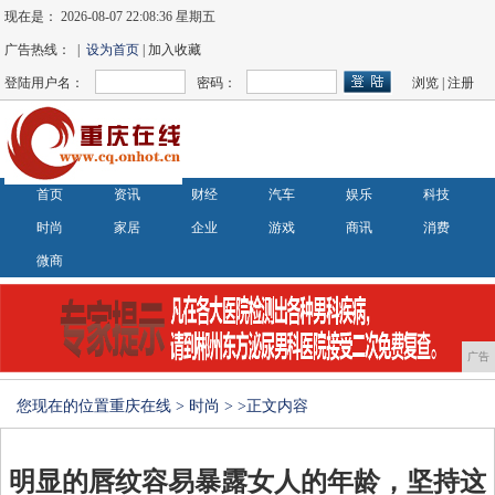
现在是：
2026-08-07 22:08:37 星期五
广告热线： |
设为首页
| 加入收藏
登陆用户名：
密码：
浏览
|
注册
首页
资讯
财经
汽车
娱乐
科技
时尚
家居
企业
游戏
商讯
消费
微商
广告
您现在的位置
重庆在线
>
时尚
> >正文内容
明显的唇纹容易暴露女人的年龄，坚持这