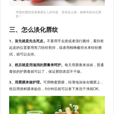
明显的唇纹容易暴露女人的年龄，坚持这么做，能够有效淡化唇
纹！
三、怎么淡化唇纹
1、首先就是先去死皮。
不要用手去搓或者强行撕掉，看到有
起皮的位置要用剪刀轻轻剪掉，或者用棉棒蘸些水来轻轻擦
拭，就可以去掉。
2、然后就是用滋润的唇膏来呵护。
每天用唇膏来涂抹，普通
膏状的护唇膏就可以了，保证唇部表层不干燥。
3、用唇膜来做护理。
可用蜂蜜唇膜，轻薄地涂抹在嘴唇上，
然后用保鲜膜来贴住，5分钟后就可以拿下来洗干净就OK。