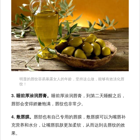
明显的唇纹容易暴露女人的年龄，坚持这么做，能够有效淡化唇
纹！
3. 睡前厚涂润唇膏。
睡前厚涂润唇膏，到第二天睡醒之后，
唇部会变得娇嫩饱满，唇纹也非常少。
4. 敷唇膜。
唇部也有自己专用的唇膜，敷唇膜可以为嘴唇补
充营养和水分，让嘴唇肌肤更加柔软，从而达到去唇纹的效
果。