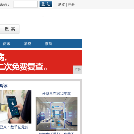
密码：
浏览
|
注册
商讯
消费
微商
广告
阅读
杜华早在2012年就
已来：数千亿元的