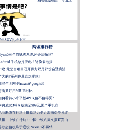
精智生活崛起，华北工
半年SUV扎堆上市
阅读排行榜
Flyme5三年前魅族系统,还会流畅吗?
Android 手机总是没电？这份省电指
中建·龙玺台项目召开供方双月评价会暨廉洁
华为的P系列你最喜欢哪款?
那些年,那些叫nexus的google亲
好看又好用MIUI6对比
如何看待小米平板4Plus,值不值得买?
中兴威武3尊享版跌至999元,国产手机竞
电商助农在行动丨顺联动力走近海南保亭县红
救援！中铁在行动！中国中铁八局支援宜宾山
谷歌超值机终于退役 Nexus 5不再销