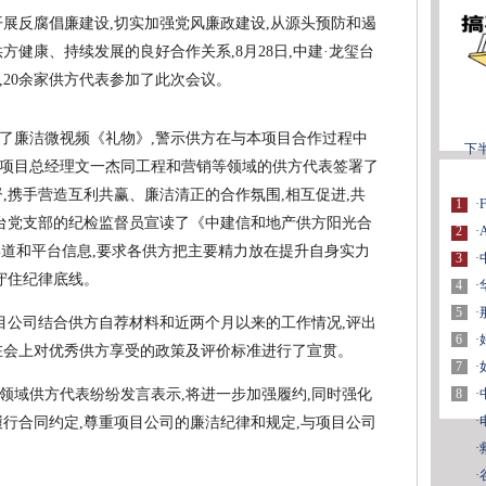
开展反腐倡廉建设,切实加强党风廉政建设,从源头预防和遏
方健康、持续发展的良好合作关系,8月28日,中建·龙玺台
,20余家供方代表参加了此次会议。
了廉洁微视频《礼物》,警示供方在与本项目合作过程中
下
项目总经理文一杰同工程和营销等领域的供方代表签署了
,携手营造互利共赢、廉洁清正的合作氛围,相互促进,共
1
·
玺台党支部的纪检监督员宣读了《中建信和地产供方阳光合
2
·
渠道和平台信息,要求各供方把主要精力放在提升自身实力
3
·
守住纪律底线。
4
·
5
·
项目公司结合供方自荐材料和近两个月以来的工作情况,评出
6
·
在会上对优秀供方享受的政策及评价标准进行了宣贯。
7
·
8
·
领域供方代表纷纷发言表示,将进一步加强履约,同时强化
·
履行合同约定,尊重项目公司的廉洁纪律和规定,与项目公司
·
·