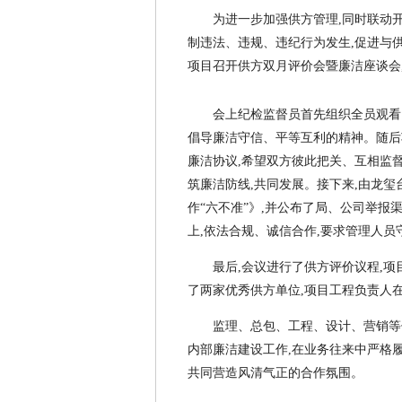
为进一步加强供方管理,同时联动
制违法、违规、违纪行为发生,促进与供
项目召开供方双月评价会暨廉洁座谈会
会上纪检监督员首先组织全员观看
倡导廉洁守信、平等互利的精神。随后
廉洁协议,希望双方彼此把关、互相监督
筑廉洁防线,共同发展。接下来,由龙
作“六不准”》,并公布了局、公司举报
上,依法合规、诚信合作,要求管理人员
最后,会议进行了供方评价议程,
了两家优秀供方单位,项目工程负责人
监理、总包、工程、设计、营销等
内部廉洁建设工作,在业务往来中严格
共同营造风清气正的合作氛围。