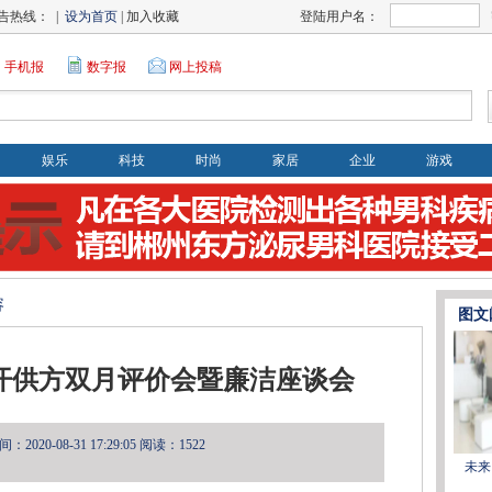
告热线： |
设为首页
| 加入收藏
登陆用户名：
手机报
数字报
网上投稿
娱乐
科技
时尚
家居
企业
游戏
容
图文
开供方双月评价会暨廉洁座谈会
2020-08-31 17:29:05
阅读：1522
未来