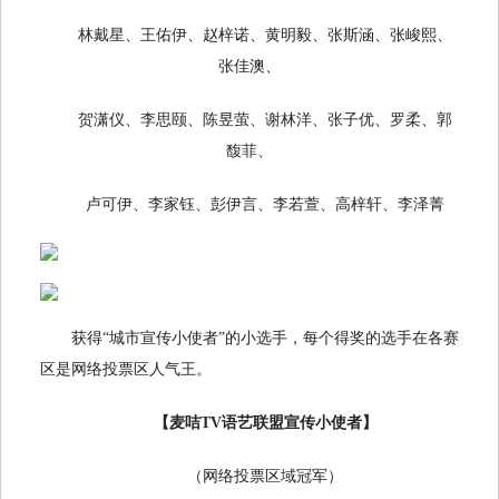
林戴星、王佑伊、赵梓诺、黄明毅、张斯涵、张峻熙、
张佳澳、
贺潇仪、李思颐、陈昱萤、谢林洋、张子优、罗柔、郭
馥菲、
卢可伊、李家钰、彭伊言、李若萱、高梓轩、李泽菁
获得“城市宣传小使者”的小选手，每个得奖的选手在各赛
区是网络投票区人气王。
【麦咭TV语艺联盟宣传小使者】
（网络投票区域冠军）