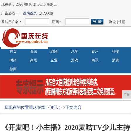
现在是：
2026-08-07 21:38:14 星期五
广告热线： |
设为首页
| 加入收藏
登陆用户名：
密码：
浏览
|
注册
首页
资讯
财经
汽车
娱乐
科技
时尚
家居
企业
游戏
商讯
消费
微商
广告
您现在的位置
重庆在线
>
资讯
> >正文内容
《开麦吧！小主播》2020麦咭TV少儿主持