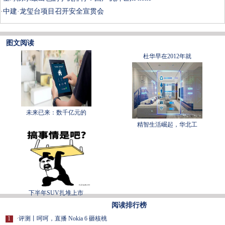
·
中建·龙玺台项目召开安全宣贯会
图文阅读
杜华早在2012年就
未来已来：数千亿元的
精智生活崛起，华北工
下半年SUV扎堆上市
阅读排行榜
1
·
评测丨呵呵，直播 Nokia 6 砸核桃