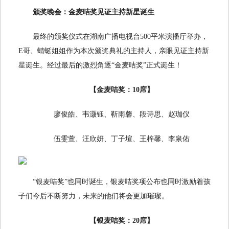
颁奖
晚会
：金麦咭奖见证主持新星诞生
最终的颁奖仪式在湖南广播电视台500平米演播厅举办，
E哥、蜻蜓姐姐作为本次颁奖典礼的主持人，亲眼见证主持新
星诞生。经过最后的激烈角逐“金麦咭奖”正式诞生！
【金麦咭奖：1
0
席】
廖俊皓、韦灏钰、靳雨馨、段诗思、赵珈仪
伍雯萱、汪欣妍、丁子塇、王梓馨、李泉佑
“银麦咭奖”也同时诞生，银麦咭奖项公布也同时激励着孩
子们今后不断努力，未来的他们将会更加璀璨。
【银麦咭奖：2
0
席】