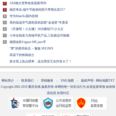
2
·
ADI推出宽带收发器新序列
3
·
抛弃单反,端午节旅游拍照只带努比亚Z17
4
·
华为MateXs国内首销
5
·
美的低温空气源热泵机组获“金选奖”年度采
6
·
《开麦吧！小主播》2020麦咭TV少儿主
7
·
小米全线发力高端手机产品,三款新品可能都
8
·
德国金阶Gigaset ME pure手
·
“梦”的那些执念 -- 魅族 MX2MX
·
高温下的铁路战士
·
多次登上热点榜单，这次西安又在抖音火了！
网站简介
-
联系我们
-
营销服务
-
XML地图
-
版权声明
-
网站地图
TXT
Copyright.2002-2019
重庆在线
版权所有 本网拒绝一切非法行为 欢迎监督举报 如有错
误信息 欢迎纠正