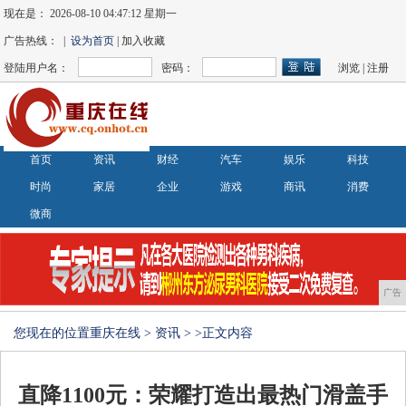
现在是：
2026-08-10 04:47:12 星期一
广告热线： |
设为首页
| 加入收藏
登陆用户名：
密码：
浏览
|
注册
首页
资讯
财经
汽车
娱乐
科技
时尚
家居
企业
游戏
商讯
消费
微商
广告
您现在的位置
重庆在线
>
资讯
> >正文内容
直降1100元：荣耀打造出最热门滑盖手