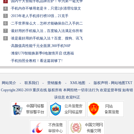
3
·
国内十大智能手机品牌出炉！华为第一毫无争
4
·
手机内存不够用老是卡，只需2步清理垃圾文
5
·
2015年老人手机排行榜10强，21克手
6
·
二手世界辣么大，怎样才能确保自己入手的二
7
·
最好用的手机输入法，百度输入法满足你所有
8
·
谁是最好用的手机输入法？百度、搜狗、讯飞
·
高颜值高性能千元全面屏,360手机N6P
·
潍柴U70智能换新季6地激情开启 优惠福
·
手机拍照全教程！看这篇就够了!
网站简介
-
联系我们
-
营销服务
-
XML地图
-
版权声明
-
网站地图
TXT
Copyright.2002-2019
重庆在线
版权所有 本网拒绝一切非法行为 欢迎监督举报 如有错
误信息 欢迎纠正