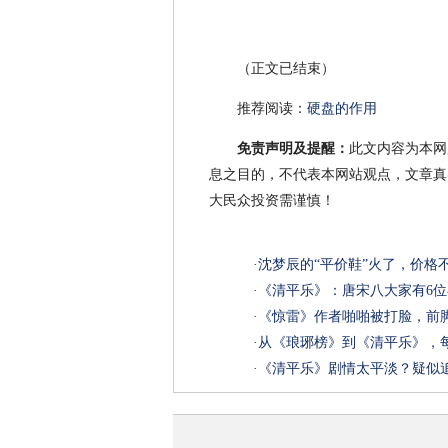
（正文已结束）
推荐阅读：
硬盘的作用
免责声明及提醒：
此文内容为本网
息之目的，不代表本网站观点，文章真
大民众投资需谨慎！
·
沈梦辰的“平价鞋”火了，价格不
·
《清平乐》：唐宋八大家有6位
·
《惊雷》作者啪啪被打脸，前
·
从《琅琊榜》到《清平乐》，
·
《清平乐》剧情太平淡？疑似