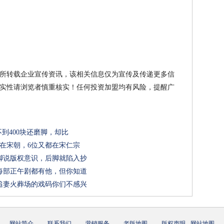
所转载企业宣传资讯，该相关信息仅为宣传及传递更多信
实性请浏览者慎重核实！任何投资加盟均有风险，提醒广
到400块还磨脚，却比
在宋朝，6位又都在宋仁宗
脚说版权意识，后脚就陷入抄
每部正午剧都有他，但你知道
追妻火葬场的戏码你们不感兴
网站简介
-
联系我们
-
营销服务
-
老版地图
-
版权声明
-
网站地图