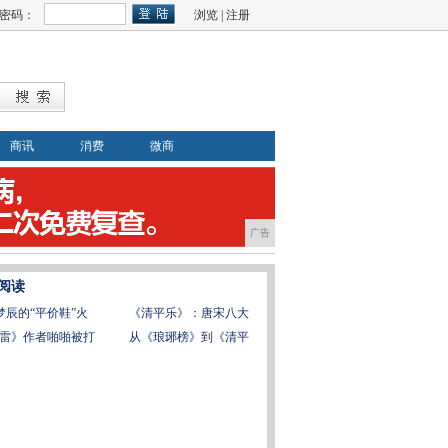
密码：
浏览
|
注册
商讯
消费
微商
广告
阅读
梦辰的“平价鞋”火
《清平乐》：唐宋八大
雷》作者啪啪被打
从《琅琊榜》到《清平