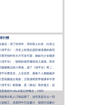
排行榜
任嘉伦：演了好些年，等到美人白首，白首之
《清平乐》：历史上的贵妃是阶级逆袭的典范
宋慧乔拍时尚大片可攻可甜，御姐与少女随意
《清平乐》：聪明的领导懂得深入现场，而非
贝微微教过的小男孩，成了《清平乐》男二，
清平乐曹皇后，人生实苦，愿每个人都能被岁
大型高颜值古装剧，王凯成明君带领课本中背
《清平乐》欧阳修，是《诛仙》里的鬼王，还
惠普新款ProBook笔记本曝光；AMD
美啦美出私人订制品牌了，这究竟是怎么一回
大连精工，优质阿牛巴流量计、德塔巴流量计