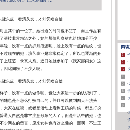
：2020-04-14 11:07:59
阅读：2
对是其中的一位了。她出道的时间也不短了，而且作品有
了演技非常精湛之外，她的颜值和身材也给她加分不少
年轻，没有一点的岁月痕迹呢，脸上没有一点的皱纹，也
阅读
不过现在的她，演艺事业是非常稳定了，所以也逐渐的开
1
·
了上综艺，录真人秀。近日她就参加了《我家那闺女》这
2
·
，因此圈粉了不少人呢。
3
·
4
·
5
·
6
·
样子，没有一点的做作呢。也让大家进一步的认识到了，
7
·
的她也是不怎么打扮自己的，并且可以做到四天不洗头
8
·
，大家在红毯，或者是活动上看到王鸥的时候，都是打扮
·
普通人自然是非常注意形象的人了，但是生活中的她，也
·
不少网友的留言，原来女神也有这么懒的一面啊，不过王
·