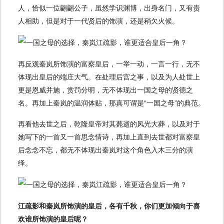
人，恰似一位翩翩公子，虽然学识渊博，出身名门，又有贵
人相助，但是对于一代贤后的饰演，还是稍欠火候。
再反观秦岚所饰演的富察皇后，一举一动，一言一行，无不
体现出皇后的端庄大气。在处理后宫之事，以及为人处世上
更是恩威并施，赏罚分明，无不体现出一国之母的贤德之
名。再加上秦岚的温润体贴，那真可谓是“一国之母”的典范。
再看他去世之后，乾隆皇帝对其薨逝的风光大葬，以及对于
她写下的一首又一首思念情诗，再加上直到去世都对富察皇
后念念不忘，都无不体现出秦岚对这个角色入木三分的演
绎。
江疏影和秦岚所饰演的皇后，各有千秋，你们更加倾向于喜
欢谁所饰演的皇后呢？