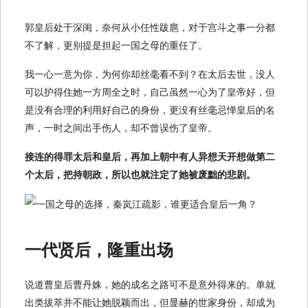
郭皇后处于深闺，奈何从小任性跋扈，对于宫斗之事一分都
不了解，更别提是担起一国之母的重任了。
我一心一意为你，为何你却丝毫看不到？在太后去世，没人
可以护得住她一方周全之时，自己虽然一心为了皇帝好，但
是没有合理的利用好自己的身份，更没有丝毫忌惮皇后的名
声，一时之间出手伤人，却不曾误伤了皇帝。
接连的得罪太后和皇后，再加上朝中有人异想天开想做第二
个太后，把持朝政，所以也就注定了她被废黜的悲剧。
一代贤后，隆重出场
说道曹皇后曹丹姝，她的成名之路可不是意外得来的。单就
出类拔萃并不能让她脱颖而出，但显赫的世家身份，却成为