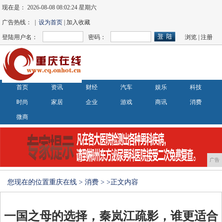
现在是：
2026-08-08 08:02:25 星期六
广告热线： |
设为首页
| 加入收藏
登陆用户名：
密码：
浏览
|
注册
首页
资讯
财经
汽车
娱乐
科技
时尚
家居
企业
游戏
商讯
消费
微商
广告
您现在的位置
重庆在线
>
消费
> >正文内容
一国之母的选择，秦岚江疏影，谁更适合