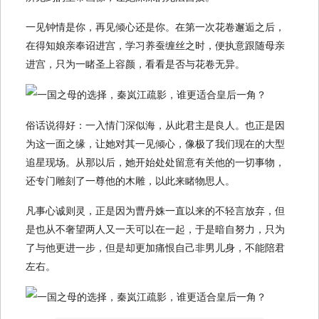
一见钟情是你，再见倾心还是你。在第一次花卷邂逅之后，
在得知娘亲奉诏进宫，学习养蚕缠丝之时，便执意跟随母亲
进宫，只为一睹圣上容颜，看看是否与花卷无异。
俗话说得好：一入情门深似海，从此君主是良人。也正是因
为这一面之缘，让她对其一见倾心，像极了我们现在的大型
追星现场。从那以后，她开始处处留意有关他的一切事物，
还专门雕刻了一尊他的木雕，以此来睹物思人。
凡事心诚则灵，正是因为曹丹姝一直以来的不轻言放弃，但
是也从不奢望两人又一天可以在一起，于是暗自努力，只为
了与他更进一步，但是却更加痛恨自己非男儿身，不能陪君
左右。