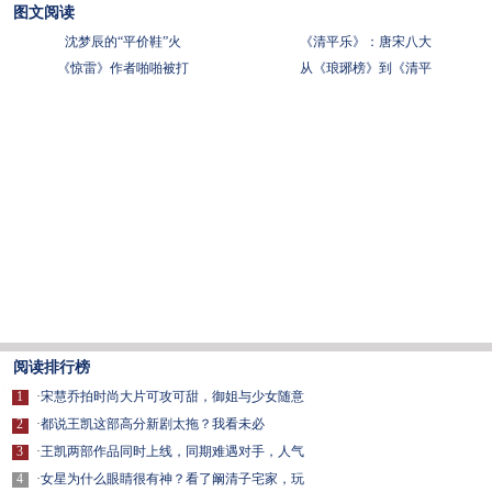
图文阅读
沈梦辰的“平价鞋”火
《清平乐》：唐宋八大
《惊雷》作者啪啪被打
从《琅琊榜》到《清平
阅读排行榜
1
·
宋慧乔拍时尚大片可攻可甜，御姐与少女随意
2
·
都说王凯这部高分新剧太拖？我看未必
3
·
王凯两部作品同时上线，同期难遇对手，人气
4
·
女星为什么眼睛很有神？看了阚清子宅家，玩