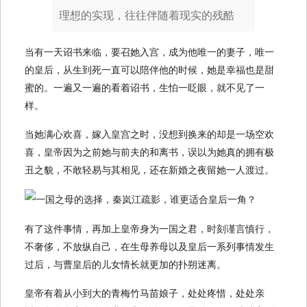
理想的实现，往往伴随着现实的残酷
当有一天诏书来临，要召她入宫，成为他唯一的妻子，唯一
的皇后，从生到死一直可以陪伴他的时候，她是幸福也是甜
蜜的。一遍又一遍的看着诏书，生怕一眨眼，就不见了一
样。
当她满心欢喜，嫁入皇宫之时，没想到换来的却是一场空欢
喜，皇帝因为之前她与前夫的和离书，误以为她真的拥有极
丑之貌，不敢轻易与其相见，还在新婚之夜留她一人渡过。
有了这件事情，再加上皇帝身为一国之君，时刻谨言慎行，
不奢侈，不放纵自己，在生母养母以及皇后一系列事情发生
过后，与曹皇后的儿女情长就更加的扑朔迷离。
皇帝有着从小到大的青梅竹马苗娘子，处处疼惜，处处亲