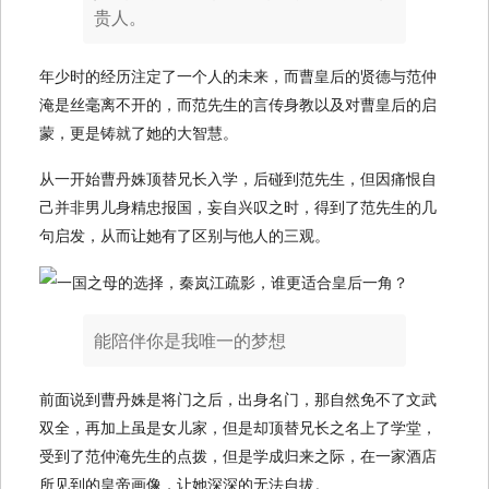
贵人。
年少时的经历注定了一个人的未来，而曹皇后的贤德与范仲
淹是丝毫离不开的，而范先生的言传身教以及对曹皇后的启
蒙，更是铸就了她的大智慧。
从一开始曹丹姝顶替兄长入学，后碰到范先生，但因痛恨自
己并非男儿身精忠报国，妄自兴叹之时，得到了范先生的几
句启发，从而让她有了区别与他人的三观。
能陪伴你是我唯一的梦想
前面说到曹丹姝是将门之后，出身名门，那自然免不了文武
双全，再加上虽是女儿家，但是却顶替兄长之名上了学堂，
受到了范仲淹先生的点拨，但是学成归来之际，在一家酒店
所见到的皇帝画像，让她深深的无法自拔。