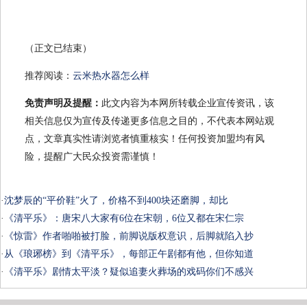
（正文已结束）
推荐阅读：
云米热水器怎么样
免责声明及提醒：
此文内容为本网所转载企业宣传资讯，该
相关信息仅为宣传及传递更多信息之目的，不代表本网站观
点，文章真实性请浏览者慎重核实！任何投资加盟均有风
险，提醒广大民众投资需谨慎！
·
沈梦辰的“平价鞋”火了，价格不到400块还磨脚，却比
·
《清平乐》：唐宋八大家有6位在宋朝，6位又都在宋仁宗
·
《惊雷》作者啪啪被打脸，前脚说版权意识，后脚就陷入抄
·
从《琅琊榜》到《清平乐》，每部正午剧都有他，但你知道
·
《清平乐》剧情太平淡？疑似追妻火葬场的戏码你们不感兴